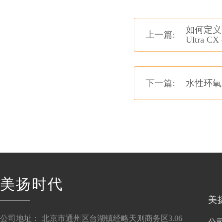
如何定义
上一篇:
Ultra CX
下一篇:
水性环氧
美扬时代
美
公司地址： 北京市通州区台湖镇经略天则商务区3.06
公