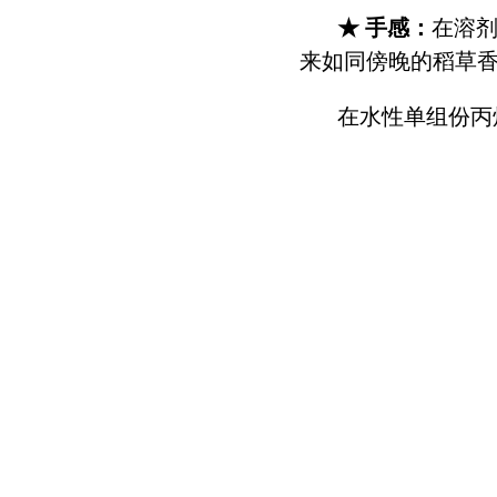
★ 手感：
在溶剂
来如同傍晚的稻草
在水性单组份丙