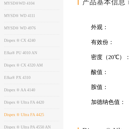
产品基本信息
MYSD®WD 4104
MYSD® WD 4111
外观：
MYSD® WD 4976
Dispex ® CX 4240
有效份
Efka® PU 4010 AN
密度（20℃
Dispex ® CX 4320 AM
酸值： ~
Efka® PX 4310
胺值： ~
Dispex ® AA 4140
加德纳色
Dispex ® Ultra FA 4420
Dispex ® Ultra FA 4425
Dispex ® Ultra PA 4550 AN