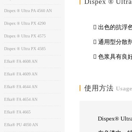
Dispex ® Ul
Dispex ® Ultra PA 4560 AN
Dispex ® Ultra PX 4290
 出色的抗浮
Dispex ® Ultra PX 4575
 通用型分
Dispex ® Ultra PX 4585
 色浆具有良
Efka® FA 4608 AN
Efka® FA 4609 AN
使用方法
Efka® FA 4644 AN
Usag
Efka® FA 4654 AN
Efka® FA 4665
Dispex®
Efka® PU 4050 AN