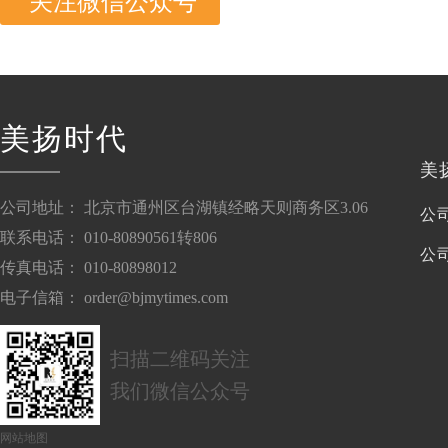
关注微信公众号
美扬时代
美
公司地址： 北京市通州区台湖镇经略天则商务区3.06
公
联系电话： 010-80890561转806
公
传真电话： 010-80898012
电子信箱： order@bjmytimes.com
扫描二维码关注
我们微信公众号
网站地图