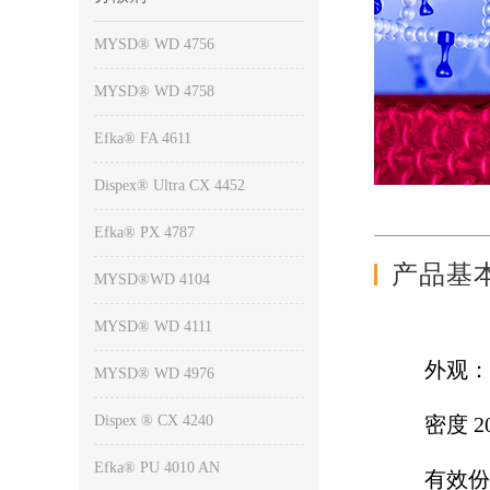
MYSD® WD 4756
MYSD® WD 4758
Efka® FA 4611
Dispex® Ultra CX 4452
Efka® PX 4787
产品基
MYSD®WD 4104
MYSD® WD 4111
外观
MYSD® WD 4976
Dispex ® CX 4240
密度 
Efka® PU 4010 AN
有