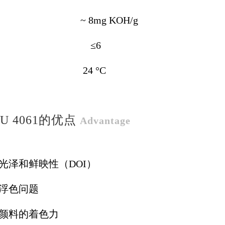
： ~ 8mg KOH/g
值： ≤6
点： 24 °C
 PU 4061的优点
Advantage
高光泽和鲜映性（DOI）
少浮色问题
高颜料的着色力