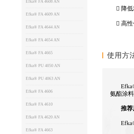
Efka® FA 4608 AN
 降
Efka® FA 4609 AN
 高
Efka® FA 4644 AN
Efka® FA 4654 AN
Efka® FA 4665
使用方
Efka® PU 4050 AN
Efka® PU 4063 AN
Ef
Efka® FA 4606
氨酯涂
Efka® FA 4610
推荐
Efka® FA 4620 AN
Ef
Efka® FA 4663