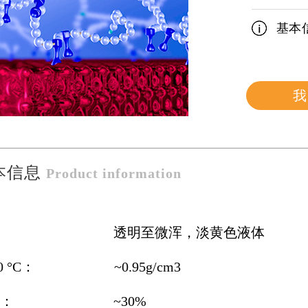
基本
我
本信息
Product information
： 透明至微浑，淡黄色液体
20 °C： ~0.95g/cm
3
效份： ~30%