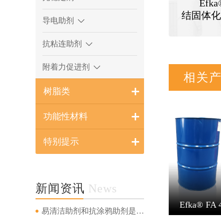
Ef
结固体化
导电助剂
抗粘连助剂
附着力促进剂
相关
树脂类
功能性材料
特别提示
新闻资讯
News
Efka® FA 
易清洁助剂和抗涂鸦助剂是一回事吗...