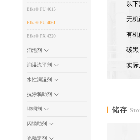
以下
Efka® PU 4015
无机
Efka® PU 4061
有机颜
Efka® PX 4320
碳黑
消泡剂
实际
润湿流平剂
水性润湿剂
抗涂鸦助剂
储存
增稠剂
Sto
闪锈助剂
光稳定剂