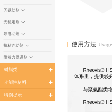
闪锈助剂
光稳定剂
导电助剂
使用方法
Usag
抗粘连助剂
附着力促进剂
树脂类
Rheovis
® H
体系里，提供较
功能性材料
与聚氨酯类
特别提示
Rheovis
® H