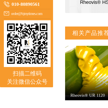
Rheovis
® H
010-80890561
order@bjmytimes.com
相关产品推
扫描二维码
关注微信公众号
Rheovis® UR 1120