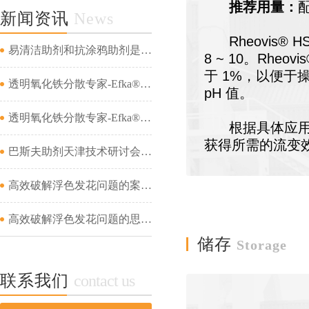
推荐用量：
新闻资讯
News
Rheovis
® H
易清洁助剂和抗涂鸦助剂是一回事吗...
8 ~ 10
。
Rheovis
于
1%
，以便于
透明氧化铁分散专家-Efka® PX 4321&amp;Efka® PX 4330&amp;Dispex® Ultra CX 4452...
pH
值。
透明氧化铁分散专家-Efka® PX 4321&amp;Efka® PX 4330&amp;Dispex® Ultra CX 4452...
根据具体应用，
获得所需的流变
巴斯夫助剂天津技术研讨会成功举办...
高效破解浮色发花问题的案例分析（二）...
高效破解浮色发花问题的思路及案例分析（一）...
储存
Storage
联系我们
contact us