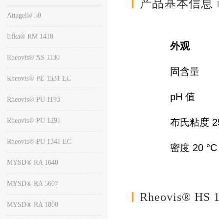
产品基本信息
Attagel® 50
Efka® RM 1410
外
Rheovis® AS 1130
固含量
Rheovis® PE 1331 EC
pH
值
Rheovis® PU 1193
Rheovis® PU 1291
布氏粘度
2
Rheovis® PU 1341 EC
密度 2
MYSD® RA 1640
MYSD® RA 5607
Rheovis® H
MYSD® RA 1800