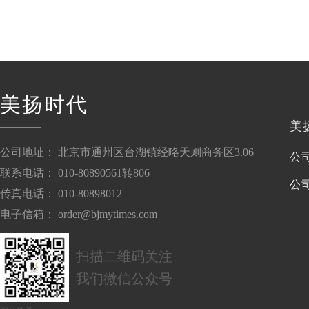
美扬时代
美
公司地址： 北京市通州区台湖镇经略天则商务区3.06
公
联系电话： 010-80890561转806
公
传真电话： 010-80898012
电子信箱： order@bjmytimes.com
扫描二维码关注
我们微信公众号