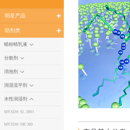
明星产品
助剂类
蜡粉蜡乳液
分散剂
消泡剂
润湿流平剂
水性润湿剂
MYSD® SL 3803
MYSD® NR 300