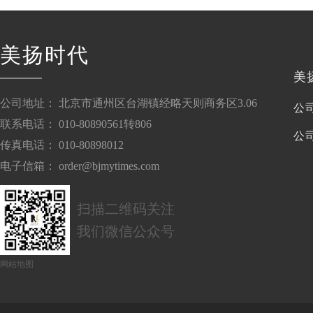
美扬时代
美
公司地址： 北京市通州区台湖镇经略天则商务区3.06
公
联系电话： 010-80890561转806
公
传真电话： 010-80898012
电子信箱： order@bjmytimes.com
扫描二维码关注
我们微信公众号
网站地图