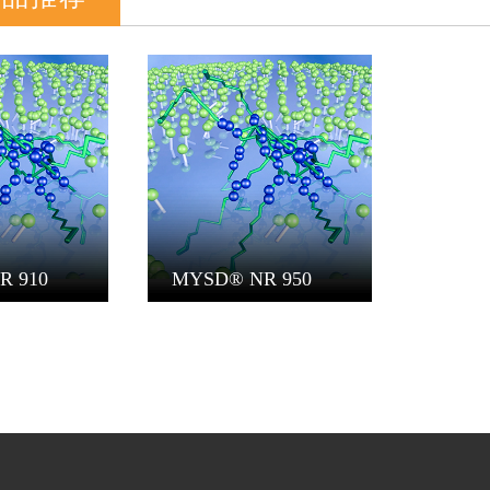
R 910
MYSD® NR 950