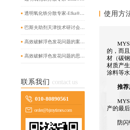
使用方
透明氧化铁分散专家-Efka® PX 4321&amp;Efka® PX 4330&amp;Dispex® Ultra CX 4452...
巴斯夫助剂天津技术研讨会成功举办...
高效破解浮色发花问题的案例分析（二）...
MYS
的，而且
高效破解浮色发花问题的思路及案例分析（一）...
材（碳钢
材质产生
涂料等
联系我们
contact us
推荐
010-80890561
MYS
产的最后
order@bjmytimes.com
防闪