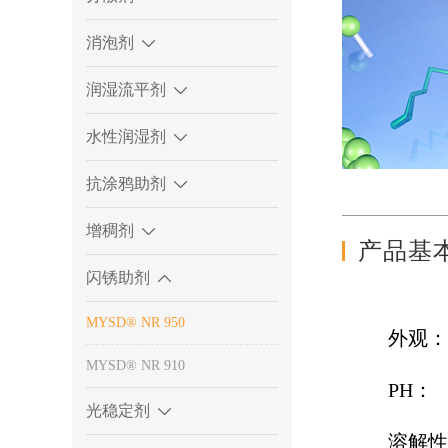
消泡剂
润湿流平剂
水性润湿剂
抗涂鸦助剂
增稠剂
产品基
闪锈助剂
MYSD® NR 950
外观
MYSD® NR 910
PH：
光稳定剂
溶解