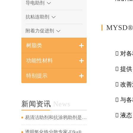
导电助剂
抗粘连助剂
MYSD®
附着力促进剂
树脂类
 对
功能性材料
 提
特别提示
 改
 与
新闻资讯
News
 液
易清洁助剂和抗涂鸦助剂是一回事吗...
透明氧化铁分散专家-Efka® PX 4321&amp;Efka® PX 4330&amp;Dispex® Ultra CX 4452...