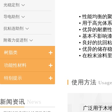
光稳定剂
• 性能均衡
导电助剂
• 用于高光体
抗粘连助剂
• 优异的耐磨
• 基本不影响
附着力促进剂
• 良好的抗回
• 优异的储存
树脂类
• 在粉末涂料
功能性材料
特别提示
使用方法
Usag
新闻资讯
News
广泛用于木地