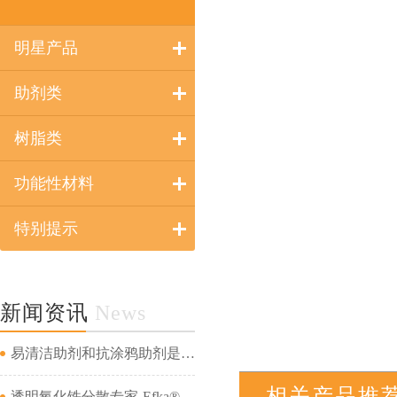
明星产品
助剂类
树脂类
功能性材料
特别提示
新闻资讯
News
易清洁助剂和抗涂鸦助剂是一回事吗...
相关产品推
透明氧化铁分散专家-Efka® PX 4321&amp;Efka® PX 4330&amp;Dispex® Ultra CX 4452...