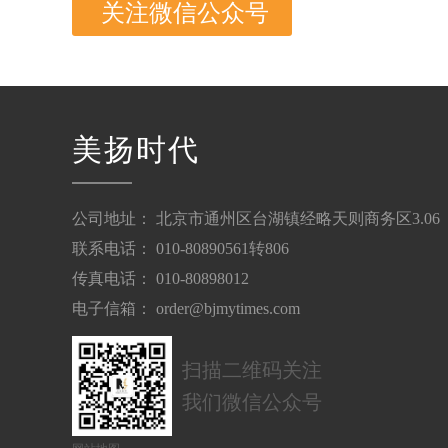
关注微信公众号
美扬时代
公司地址： 北京市通州区台湖镇经略天则商务区3.06
联系电话： 010-80890561转806
传真电话： 010-80898012
电子信箱： order@bjmytimes.com
扫描二维码关注
我们微信公众号