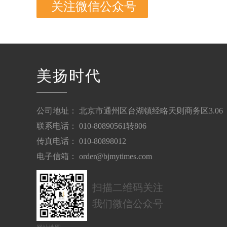
关注微信公众号
美扬时代
公司地址： 北京市通州区台湖镇经略天则商务区3.06
联系电话： 010-80890561转806
传真电话： 010-80898012
电子信箱： order@bjmytimes.com
扫描二维码关注
我们微信公众号